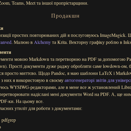
ь Zoom, Teams, Meet та іншої пропрієтарщини.
Продакшн
ки
изації простих повторюваних дій я послуговуюсь ImageMagick.
canved
. Малюю в
Alchemy
та Krita. Векторну графіку роблю в Inks
менти
менти мовою Markdown та перетворюю на PDF за допомогою Pan
own). Прості документи дуже раджу обробляти саме lowdown-ом, 
я просто миттєво. Щодо Pandoc, я маю шаблони LaTeX і Markdo
кі з них я використовую в своєму
автогенераторі звітів для універ
уюсь WYSIWG-редакторами, але в мене все ж установлений LibreO
: перетворювати надіслані мені документи Word на PDF. А, ще н
PDF-ки. На цьому все.
класних утиліт для роботи з документами:
, pdfgrep
p