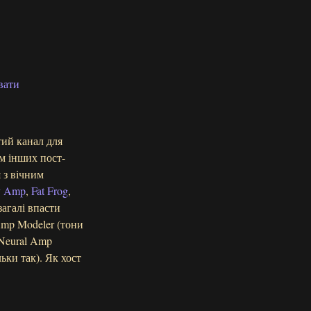
вати
тий канал для
ом інших пост-
 з вічним
y Amp
,
Fat Frog
,
загалі впасти
Amp Modeler (тони
 Neural Amp
ьки так). Як хост