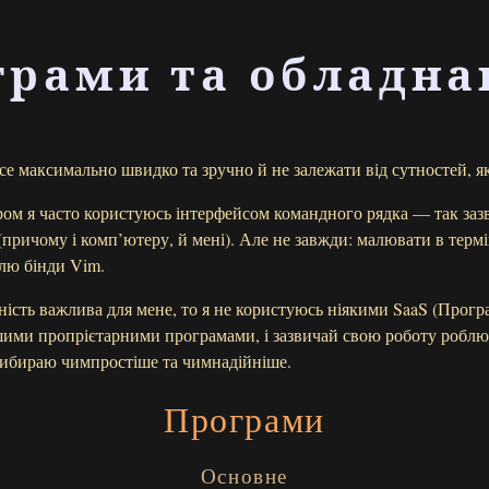
грами та обладна
е максимально швидко та зручно й не залежати від сутностей, я
ром я часто користуюсь інтерфейсом командного рядка — так заз
причому і комп’ютеру, й мені). Але не завжди: малювати в термі
лю бінди Vim.
ість важлива для мене, то я не користуюсь ніякими SaaS (Прогр
ншими пропрієтарними програмами, і зазвичай свою роботу роблю
ибираю чимпростіше та чимнадійніше.
Програми
Основне