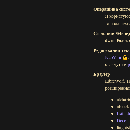
Операційна сист
Я користуюсь
та налаштув
Стільниця/Менед
dwm. Рядок 
Редагування текс
NeoVim
💪. 
оглянути в
р
Браузер
LibreWolf. Т
розширення
uMatri
ublock 
I still
Decent
linguist