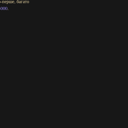
о-перше, багато
3000
.