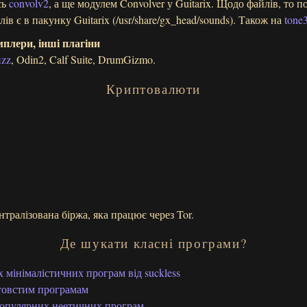
сь
convolv2
, а ще модулем Convolver у Guitarix. Щодо файлів, то п
ів є в пакунку Guitarix (/usr/share/gx_head/sounds). Також на
tone
плери, інші плагіни
izz
, Odin2, Calf Suite, DrumGizmo.
Криптовалюти
тралізована біржа, яка працює через Tor.
Де шукати класні програми?
х мінімалістичних програм від suckless
товстим програмам
популярних неетичних програм