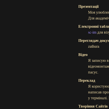
Презентації
Моя улюбл
Для академі
Електронні табл
sc-im
для віз
Переглядач доку
zathura
Відео
Я записую в
відеомонтаж
пасує.
Переклад
Я користуюсь
написав пр
у терміналі
Творіння Сайтів