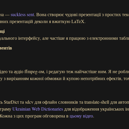
ена —
suckless sent
. Вона створює чудові презентації з простих те
чних презентацій деколи я вжиткую LaTeX.
иці
уального інтерфейсу, але частіше я працюю з електронними таб
ментів
ідео та аудіо ffmpeg-ом, і редагую теж найчастіше ним. Я не роб
у з вирізанням кожної обмовки й купою непотрібних ефектів, то
 StarDict та sdcv для офлайн словників та translate-shell для авт
ограму
Ukrainian Web Dictionaries
для відображення українських і
. Кожна з цих програм обговорена в
цьому відео
.