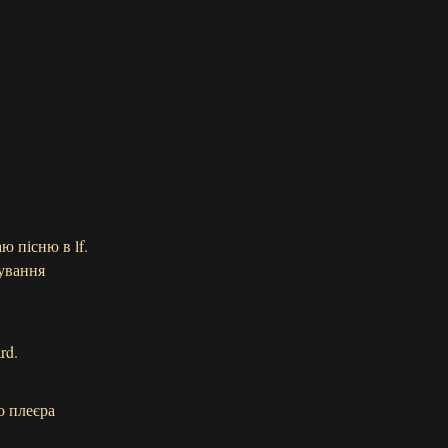
ю пісню в lf.
гування
rd.
о плеєра