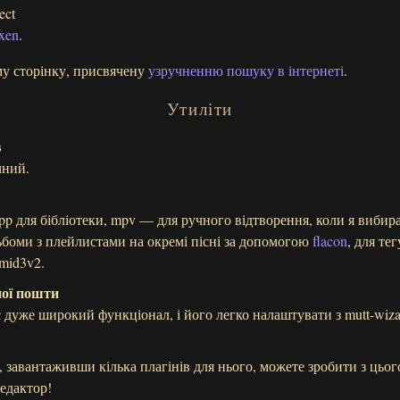
ect
xen
.
у сторінку, присвячену
узручненню пошуку в інтернеті
.
Утиліти
в
чний.
p для бібліотеки, mpv — для ручного відтворення, коли я вибира
оми з плейлистами на окремі пісні за допомогою
flacon
, для те
mid3v2.
ної пошти
є дуже широкий функціонал, і його легко налаштувати з mutt-wiza
, завантаживши кілька плагінів для нього, можете зробити з цьог
едактор!