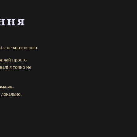
ння
кі я не контролюю.
вичай просто
налі я точно не
ама-як-
 локально.