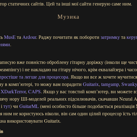
тор статичних сайтів. Цей та інші мої сайти генерую саме ним.
Музика
сь
MusE
та
Ardour
. Раджу почитати як побороти
затримку
та
керу
ннями
.
записую вже повністю оброблену гітарну доріжку (інколи ще чис
ампінгу) і не накладаю на гітару нічого, крім еквалайзера і час
простіше та легше для процесора
. Якщо ви все ж хочете мучитися
у в комп’ютері, то можу вам порадити
Guitarix
,
tamgamp
,
Swank
,
XDarkTerror
,
CAPS
. Якщо у вас товстий комп’ютер, ви можете в
лячу нору ШІ-моделей реальних підсилювачів, скачавши Neural 
і
тут
) чи
GuitarML
(мені особисто більше подобається реалізація
 я ним не користуюсь ніколи, він сам один цілий процесор їсть тіл
на використовувати Guitarix.
ів