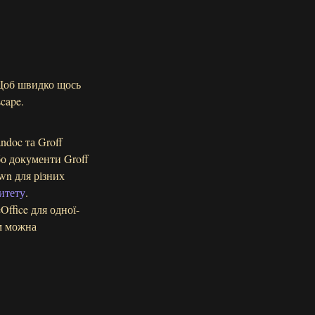
 Щоб швидко щось
cape.
doc та Groff
бо документи Groff
wn для різних
ситету
.
ffice для одної-
им можна