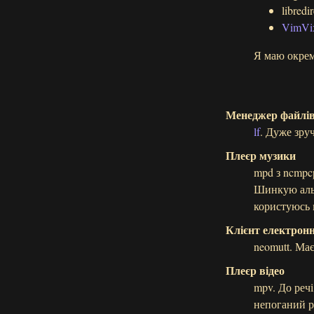
libredir
VimVi
Я маю окрем
Менеджер файлі
lf
. Дуже зру
Плеєр музики
mpd з ncmpcp
Шинкую альб
користуюсь 
Клієнт електрон
neomutt. Ма
Плеєр відео
mpv. До речі
непоганий р