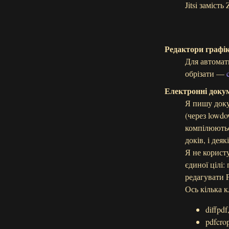
Jitsi заміст
Редактори графі
Для автомат
обрізати —
Електронні доку
Я пишу доку
(через lowd
компілюютьс
доків, і дея
Я не корист
єдиної цілі
редагувати 
Ось кілька 
diffpdf
pdfcro