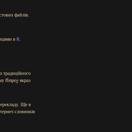
кстових файлів.
лицями в
R
.
лю традиційного
му ffmpeg якраз
оперекладу. Ще я
нтернет-словників