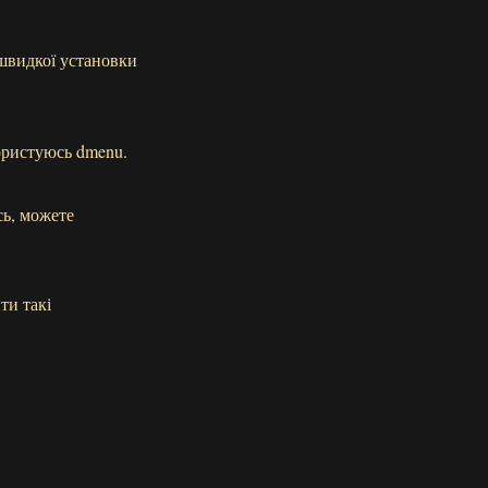
 швидкої установки
ористуюсь dmenu.
сь, можете
ти такі