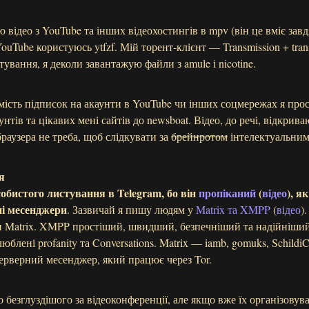
 відео з YouTube та інших відеохостингів в mpv (він це вміє завдя
uTube користуюсь ytfzf. Мій торент-клієнт — Transmission + trans
ування, я деколи завантажую файли з amule і nicotine.
амість підписок на акаунти в YouTube чи інших соцмережах я про
нтів та цікавих мені сайтів до newsboat. Відео, до речі, відкрив
браузера не треба, щоб слідкувати за
брейнротом
інтелектуальним
я
собистого листування в Telegram, бо він
пропіканий
(
відео
), як
ні месенджери
. Зазвичай я пишу людям у
Matrix та XMPP
(
відео
)
Matrix. XMPP простіший, швидший, безпечніший та надійніший.
блені profanity та Conversations. Matrix — iamb, gomuks, Schildi
рверний месенджер, який працює через Tor.
 безглуздішого за відеоконференції, але якщо вже їх організовуват