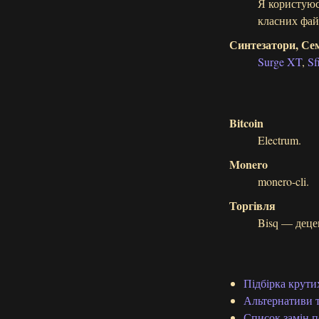
Я користую
класних файл
Синтезатори, Сем
Surge XT
,
Sf
Bitcoin
Electrum.
Monero
monero-cli.
Торгівля
Bisq — децен
Підбірка крути
Альтернативи 
Список замін 