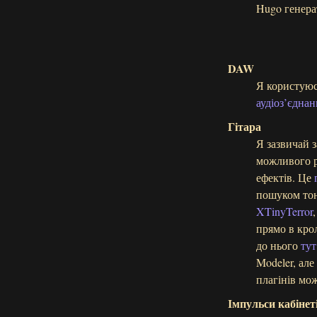
Hugo генера
DAW
Я користую
аудіоз’єдна
Гітара
Я зазвичай 
можливого ре
ефектів. Це
пошуком тон
XTinyTerror
прямо в кро
до нього
тут
Modeler, але
плагінів мож
Імпульси кабінет