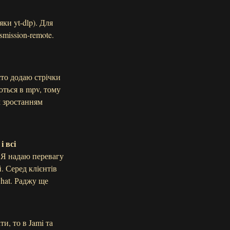
ки yt-dlp). Для
mission-remote.
сто додаю стрічки
аються в mpv, тому
 зростанням
 і всі
. Я надаю перевагу
 Серед клієнтів
Chat. Раджу ще
и, то в Jami та