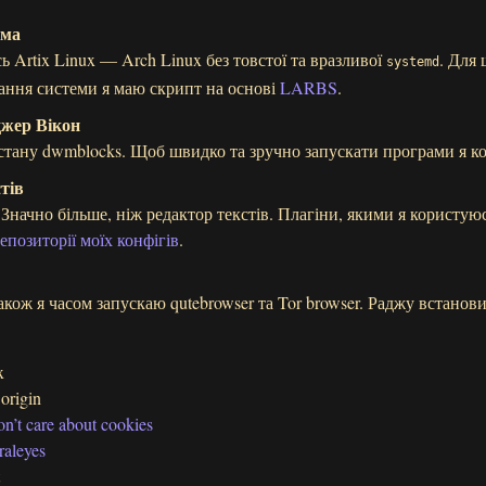
ема
 Artix Linux — Arch Linux без товстої та вразливої
. Для
systemd
ання системи я маю скрипт на основі
LARBS
.
жер Вікон
стану dwmblocks. Щоб швидко та зручно запускати програми я к
тів
Значно більше, ніж редактор текстів. Плагіни, якими я користую
епозиторії моїх конфігів
.
акож я часом запускаю qutebrowser та Tor browser. Раджу встанови
:
x
origin
 don’t care about cookies
raleyes