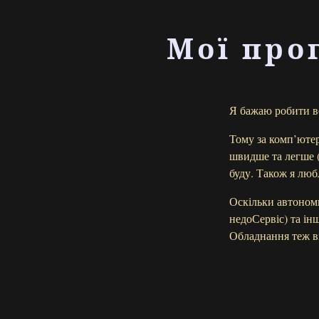
Мої про
Я бажаю робити вс
Тому за комп’юте
швидше та легше (
буду. Також я люб
Оскільки автономн
недоСервіс) та і
Обладнання теж в