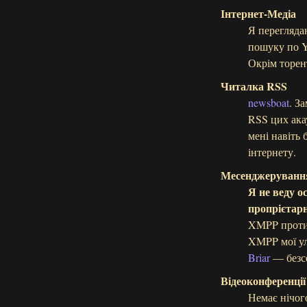
Інтернет-Медіа
Я переглядаю
пошуку по Yo
Окрім торент
Читалка RSS
newsboat
. З
RSS цих акау
мені навіть 
інтернету.
Месенджеруванн
Я не веду о
пропрієтар
XMPP проти 
XMPP мої улю
Briar
— безсе
Відеоконференції
Немає нічого