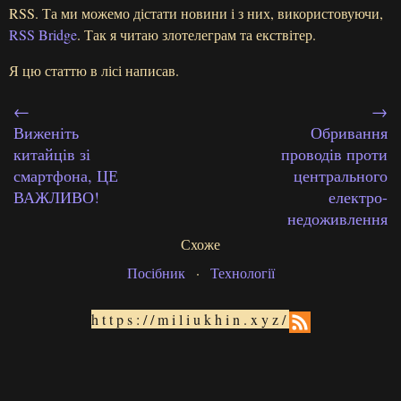
RSS. Та ми можемо дістати новини і з них, використовуючи,
RSS Bridge
. Так я читаю злотелеграм та екствітер.
Я цю статтю в лісі написав.
←
→
Виженіть
Обривання
китайців зі
проводів проти
смартфона, ЦЕ
центрального
ВАЖЛИВО!
електро-
недоживлення
Схоже
Посібник
·
Технології
https://miliukhin.xyz/