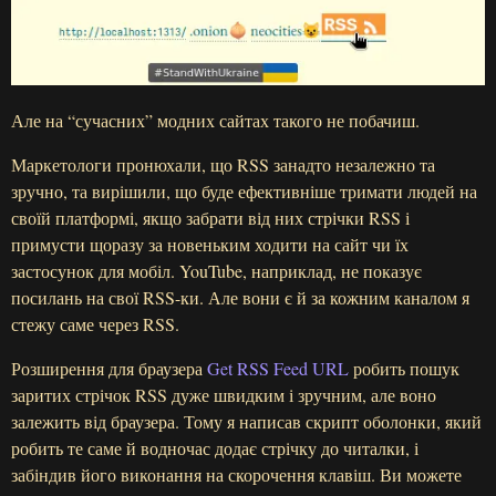
Але на “сучасних” модних сайтах такого не побачиш.
Маркетологи пронюхали, що RSS занадто незалежно та
зручно, та вирішили, що буде ефективніше тримати людей на
своїй платформі, якщо забрати від них стрічки RSS і
примусти щоразу за новеньким ходити на сайт чи їх
застосунок для мобіл. YouTube, наприклад, не показує
посилань на свої RSS-ки. Але вони є й за кожним каналом я
стежу саме через RSS.
Розширення для браузера
Get RSS Feed URL
робить пошук
заритих стрічок RSS дуже швидким і зручним, але воно
залежить від браузера. Тому я написав скрипт оболонки, який
робить те саме й водночас додає стрічку до читалки, і
забіндив його виконання на скорочення клавіш. Ви можете