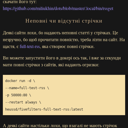
скачати його тут:
https://github.com/miliukhin/dots/blob/master/.local/bin/rssget
Неповні чи відсутні стрічки
Деякі сайти лохи, бо надають неповні статті у стрічках. Це
незручно, бо щоб прочитати повністю, треба лізти на сайт. На
щастя, є
full-text-rss
, яка створює повні стрічки.
Ви можете запустити його в докері ось так, і вже за секунди
мати повні стрічки з сайтів, які надають огризки:
docker run -d 
--name
=
full-test-rss 
-p 50000:80 
--restart always 
А деякі сайти настільки лохи, що взагалі не мають стрічок