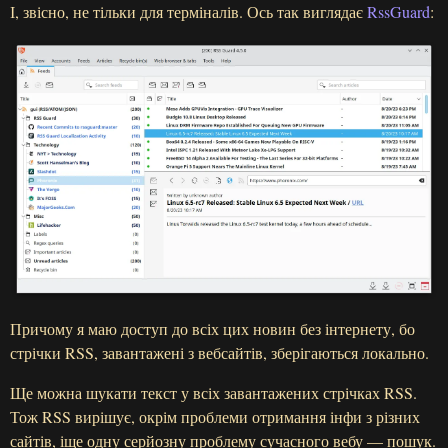
І, звісно, не тільки для терміналів. Ось так виглядає
RssGuard
:
Причому я маю доступ до всіх цих новин без інтернету, бо
стрічки RSS, завантажені з вебсайтів, зберігаються локально.
Ще можна шукати текст у всіх завантажених стрічках RSS.
Тож RSS вирішує, окрім проблеми отримання інфи з різних
сайтів, іще одну серйозну проблему сучасного вебу — пошук.