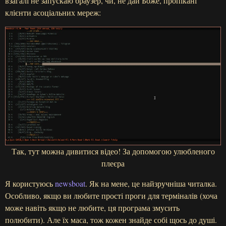
взагалі не запускаю браузер, чи, не дай Боже, пропікані
клієнти асоціальних мереж:
Так, тут можна дивитися відео! За допомогою улюбленого
плеєра
Я користуюсь
newsboat
. Як на мене, це найзручніша читалка.
Особливо, якщо ви любите прості проги для терміналів (хоча
може навіть якщо не любите, ця програма змусить
полюбити). Але їх маса, тож кожен знайде собі щось до душі.