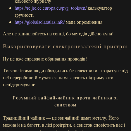
кльового журналу
https://re.jrc.ec.europa.eu/pvg_tools/en/
калькулятор
зручності
https://globalsolaratlas.info/
мапа опромінення
Але не зациклюйтесь на сонці, бо методів дійсно купа!
Використовувати електронезалежні пристрої
Ну це вже справжнє обривання проводів!
Тисячоліттями люди обходились без електрики, а зараз усе під
неї переробили й мучаться, намагаючись підтримувати
непідтримуване.
Розумний вайфай-чайник проти чайника зі
свистком
Традиційний чайник — це звичайний шмат металу. Його
можна й на багатті в лісі розігріти, а свисток сповістить вас і