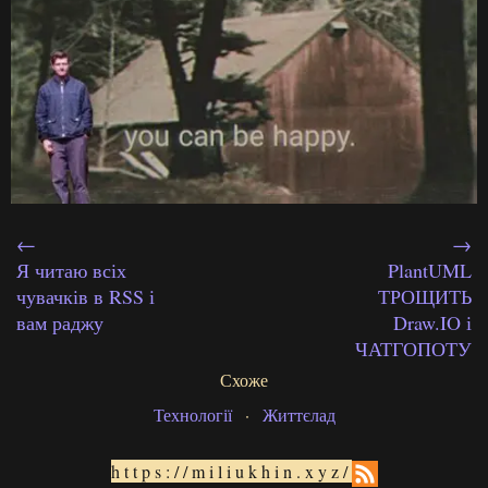
←
→
Я читаю всіх
PlantUML
чувачків в RSS і
ТРОЩИТЬ
вам раджу
Draw.IO і
ЧАТГОПОТУ
Схоже
Технології
·
Життєлад
https://miliukhin.xyz/