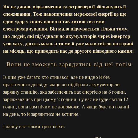
Як не дивно, відключення електроенергії збільшують її
споживання. Тож накопичення мережевої енергії це ще
один удар у спину нашої й так хиткої системи
електрохарчування. Він мало відчувається тільки тому,
що людей, які під’єднали до акумуляторів через інвертор
усю хату, досить мало, а то ми б уже мали світло по годині
на місяць, що приводить нас до другого підводного камня:
Вони не зможуть зарядитись від неї потім
Із цим уже багато хто стикався, але це видно й без
практичного досвіду: якщо ви підібрали акумулятор чи
зарядну станцію, яка забезпечить вас енергією на 6 годин,
заряджаючись при цьому 2 години, і у вас не буде світла 12
годин, вона вам нічим не допоможе. А якщо буде по годині
на день, то й зарядитися не встигне.
І далі у вас тільки три шляхи: