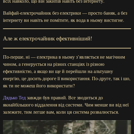
всіх навколо, що він закипів навіть без інтернету.
Вайфай-електрочайник без електрики — просто баняк, а без
інтернету ви навіть не помітите, як вода в ньому вистигне.
Але ж електрочайник ефективніший!
По-перше, ні — електрика в ньому з’являється не магічним
чином, а генерується на різних станціях із різною
ефективністю, а якщо ви ще й перейшли на альтушну
енергію, це досить дороге її використання. По-друге, так і шо,
як ти не можеш його використати?
Дядько Тед
завжди був правий. Все зводиться до
якнайбільшого віддалення від системи. Чим менше ви від неї
залежите, тим легше вам, коли ця система розвалюється.