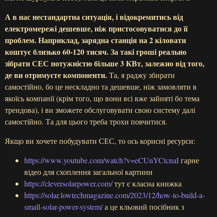
А в нас нестандартна ситуація, і відокремитись від
електромережі дешевше, ніж пристосовуватися до її
проблем. Наприклад, зарядна станція на 2 кіловати
коштує близько 60-120 тисяч. За такі гроші реально
зібрати СЕС потужністю більше 3 КВт, залежно від того,
де ви отримуєте компоненти.
Та, я раджу збирати
самостійно, бо це нескладно та дешевше, ніж замовляти в
якоїсь компанії (крім того, що вони всі вже зайняті бо тема
трендова), і ви зможете обслуговувати свою систему далі
самостійно. Та для цього треба трохи повчитися.
Якщо ви хочете побудувати СЕС, то ось корисні ресурси:
https://www.youtube.com/watch?v=eCUnYCtcnaI
гарне
відео для схоплення загальної картини
https://cleversolarpower.com/
тут є класна книжка
https://solar.lowtechmagazine.com/2023/12/how-to-build-a-
small-solar-power-system/
а це кльовий посібник з