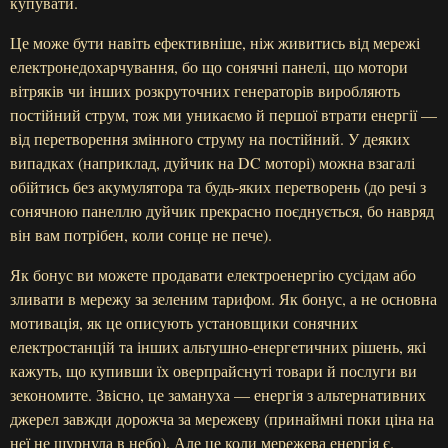
купувати.
Це може бути навіть ефективніше, ніж живитись від мережі
електронедохарчування, бо що сонячні панелі, що мотори
вітряків чи інших розкруточних генераторів виробляють
постійний струм, тож ми уникаємо й першої втрати енергії —
від перетворення змінного струму на постійний. У деяких
випадках (наприклад, дуйчик на DC моторі) можна взагалі
обійтись без акумулятора та будь-яких перетворень (до речі з
сонячною панеллю дуйчик прекрасно поєднується, бо навряд
він вам потрібен, коли сонце не пече).
Як бонус ви можете продавати електроенергію сусідам або
зливати в мережу за зеленим тарифом. Як бонус, а не основна
мотивація, як це описують установщики сонячних
електростанцій та інших альтушно-енергетичних рішень, які
кажуть, що купивши їх оверпрайснуті товари й послуги ви
зекономите. Звісно, це замануха — енергія з альтернативних
джерел завжди дорожча за мережеву (принаймні поки ціна на
неї не шурнула в небо). Але це коли мережева енергія є.