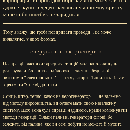
корпорацій, та проводок обрізали я не можу зайти в
даркнет купити децентралізовану анонімну крипту
монеро бо ноутбук не зарядився
Тому я кажу, що треба повиривати проводи, і це може
виявлятись у двох формах.
Генерувати електроенергію
Насправді власники зарядних станцій уже наполовину це
реалізували, бо в них є найдорожча частина будь-якої
автономної електростанції — акумулятори. Лишилось тільки
заряджати їх не від розетки.
Сонце, вітер, тепло, качок на велогенераторі — не залежно
від методу виробництва, ви будете мати свою незалежну
систему. Щоб вона була справді надійною, краще комбінувати
методи генерації. Тільки паливні генератори фігові, бо
залежать від палива, яке ви самі добути не можете й мусите