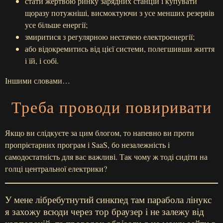
стати жертвою ринку зарядних станцій і купувати
щоразу потужніші, висмоктуючи з усе менших резервів
усе більше енергії;
змиритися з регулярною нестачею електроенергії;
або відокремитись від цієї системи, полегшивши життя
і їй, і собі.
Іншими словами…
Треба проводи повиривати
Якщо ви слідкуєте за цим блогом, то напевно ви проти
пропрієтарних програм і SaaS, бо незалежність і
самодостатність для вас важливі. Так чому ж тоді сидіти на
голці центральної електрики?
У мене лібребутнутий синкпед там парабола лінукс
я захожу всюди через тор браузер і не залежу від