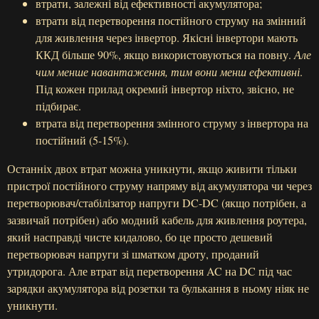
втрати, залежні від ефективності акумулятора;
втрати від перетворення постійного струму на змінний
для живлення через інвертор. Якісні інвертори мають
ККД більше 90%, якщо використовуються на повну.
Але
чим менше навантаження, тим вони менш ефективні
.
Під кожен прилад окремий інвертор ніхто, звісно, не
підбирає.
втрата від перетворення змінного струму з інвертора на
постійний (5-15%).
Останніх двох втрат можна уникнути, якщо живити тільки
пристрої постійного струму напряму від акумулятора чи через
перетворювач/стабілізатор напруги DC-DC (якщо потрібен, а
зазвичай потрібен) або модний кабель для живлення роутера,
який насправді чисте кидалово, бо це просто дешевий
перетворювач напруги зі шматком дроту, проданий
утридорога. Але втрат від перетворення AC на DC під час
зарядки акумулятора від розетки та булькання в ньому ніяк не
уникнути.