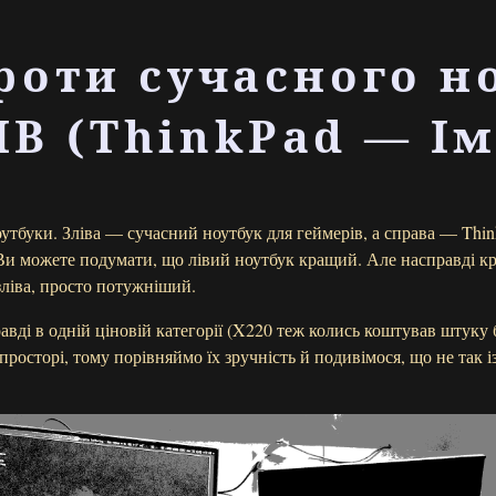
роти сучасного н
В (ThinkPad — Ім
утбуки. Зліва — сучасний ноутбук для геймерів, а справа — Thi
 Ви можете подумати, що лівий ноутбук кращий. Але насправді к
 зліва, просто потужніший.
авді в одній ціновій категорії (X220 теж колись коштував штуку б
просторі, тому порівняймо їх зручність й подивімося, що не так 