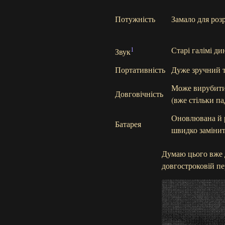
Потужність
Замало для роз
1
Старі галімі ди
Звук
Портативність
Дуже зручний 
Може вирубити
Довговічність
(вже стільки па
Оновлювана й 
Батарея
швидко заміни
Думаю цього вже д
довгостроковій пе