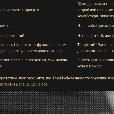
Відкидає думки про 
робки товстих програм
розроблені на ньому
комп’ютери, якщо вза
наміки
Нові галімі динаміки
та практичний
Неповороткий, але д
 когось і залишатися функціональним
Тендітний! Часте п
дав, що я забув, але чудово працює)
дисплейний кабель (
розширювана, витягається, тож можна
Зніміть задню кришк
ти
хоча б можна!
остатньо, щоб зрозуміти, що ThinkPad-ом набагато зручніше кор
рспективі, але це ще не все!