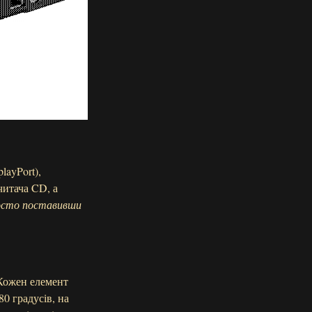
layPort),
читача CD, а
осто поставивши
 Кожен елемент
0 градусів, на