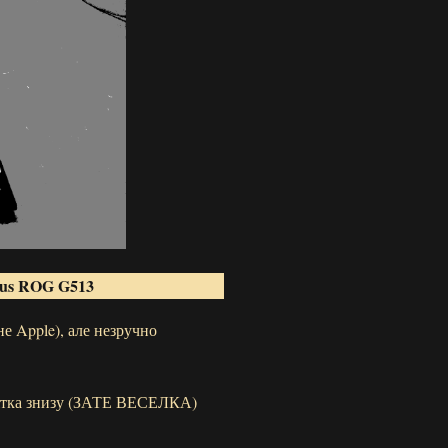
us ROG G513
е Apple), але незручно
вітка знизу (ЗАТЕ ВЕСЕЛКА)