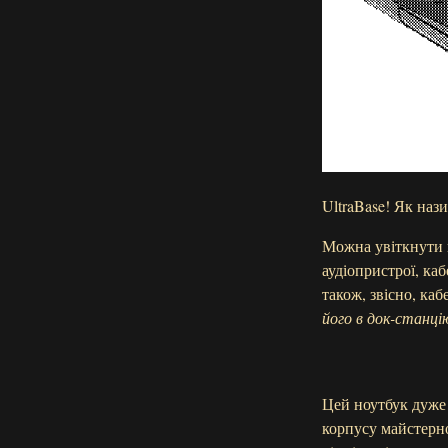
UltraBase! Як назив
Можна увіткнути в
аудіопристрої, ка
також, звісно, ка
його в док-станці
Цей ноутбук дуже 
корпусу майстерно