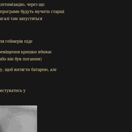
оптимізацію, через що
 програми будуть мучити старші
галі там запустяться
ля геймерів піде
ереміщення кришки вбиває
або він був поганим)
у, щоб витягти батарею, але
истуватись у