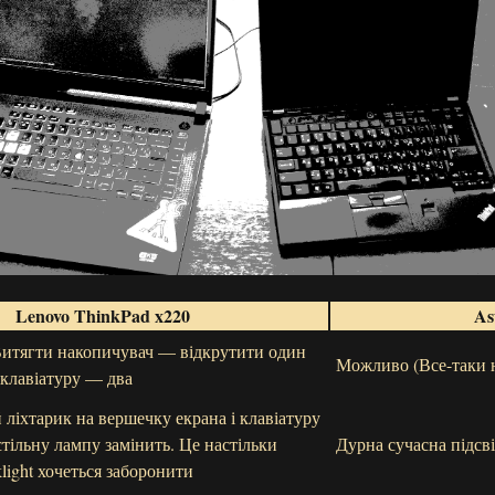
Lenovo ThinkPad x220
As
Витягти накопичувач — відкрутити один
Можливо (Все-таки н
 клавіатуру — два
 ліхтарик на вершечку екрана і клавіатуру
астільну лампу замінить. Це настільки
Дурна сучасна підс
light хочеться заборонити