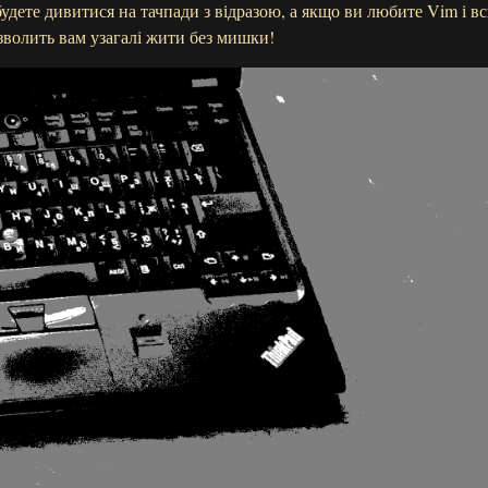
удете дивитися на тачпади з відразою, а якщо ви любите Vim і в
зволить вам узагалі жити без мишки!