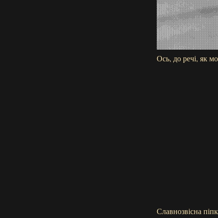
Ось, до речі, як м
Славнозвісна піпк