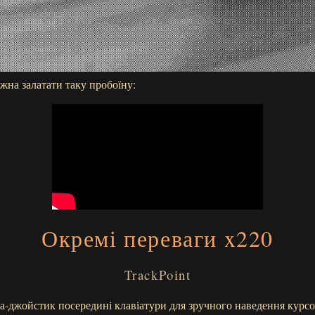
ожна залатати таку пробоїну:
Окремі переваги x220
TrackPoint
а-джойстик посередині клавіатури для зручного наведення курсо