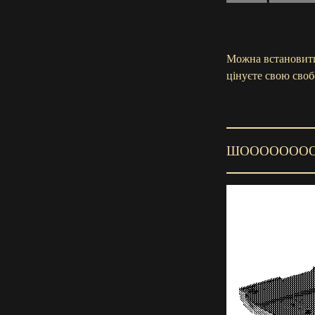
Можна встановити 
цінуєте свою сво
ШОООООООО