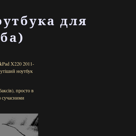
оутбука для
ба)
nkPad X220 2011-
рутіший ноутбук
аксів), просто в
із сучасними