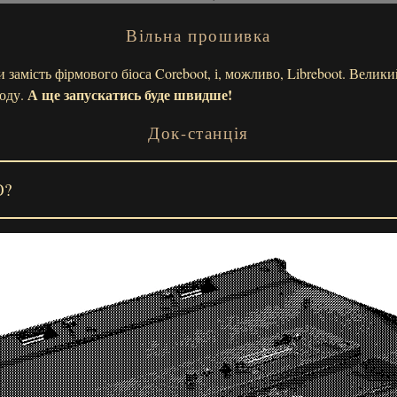
Вільна прошивка
замість фірмового біоса Coreboot, і, можливо, Libreboot. Велик
А ще запускатись буде швидше!
боду.
Док-станція
?