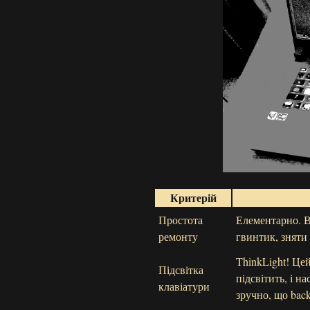
Критерій
Простота
Елементарно. 
ремонту
гвинтик, зняти
ThinkLight! Цей
Підсвітка
підсвітить, і н
клавіатури
зручно, що back