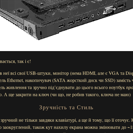
ається, так і є!
 неї всі свої USB-штуки, монітор (нема HDMI, але є VGA та Disp
бель Ethernet, накопичувач (SATA жорсткий диск чи SSD) замість 
бель живлення та зручно під’єднувати до цього всього ноутбук
пр
ю
. А ще закрити на ключ (чи що, не робив такого, ключа не маю)
Зручність та Стиль
зручний не тільки завдяки клавіатурі, а ще й тому, що її оточує.
 заокруглений, також кут нахилу екрана можна змінювати до ~18