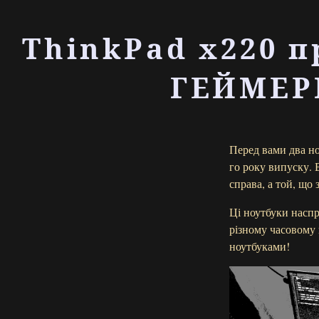
ThinkPad x220 п
ГЕЙМЕРІ
Перед вами два но
го року випуску.
справа, а той, що
Ці ноутбуки наспр
різному часовому 
ноутбуками!