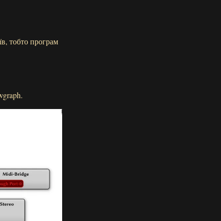
їв, тобто програм
wgraph.