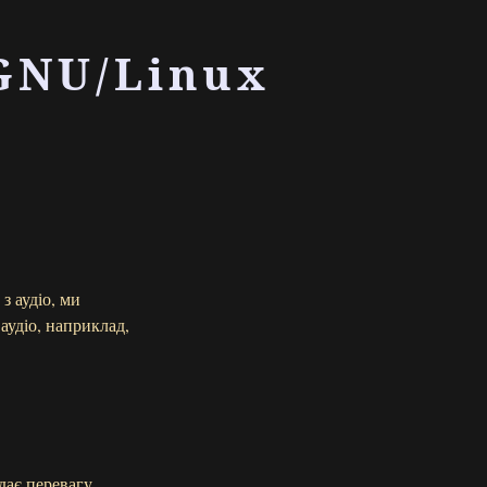
GNU/Linux
з аудіо, ми
аудіо, наприклад,
дає перевагу