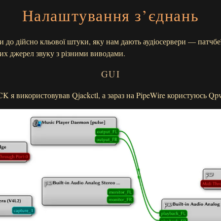
Налаштування з’єднань
 до дійсно кльової штуки, яку нам дають аудіосервери — патчбе
них джерел звуку з різними виводами.
GUI
K я використовував Qjackctl, а зараз на PipeWire користуюсь Qp