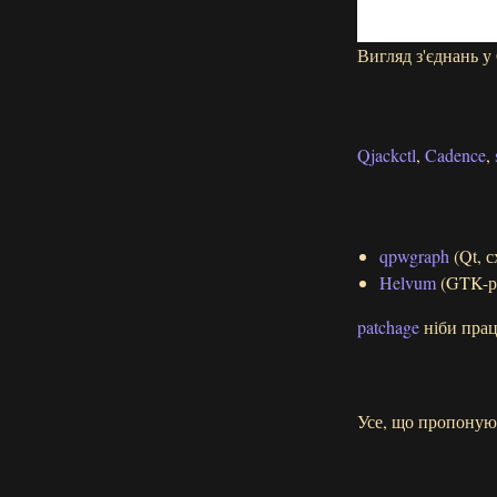
Вигляд з'єднань 
Qjackctl
,
Cadence
,
qpwgraph
(Qt, с
Helvum
(GTK-ре
patchage
ніби працю
Усе, що пропонуют