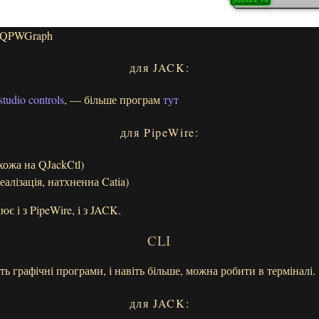
у QPWGraph
для JACK:
studio controls
, — більше програм
тут
для PipeWire:
хожа на QJackCtl)
алізація, натхненна Catia)
є і з PipeWire, і з JACK.
CLI
ь графічні програми, і навіть більше, можна робити в терміналі.
для JACK: