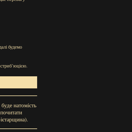
далі будемо
истриб’юцією.
 буде натомість
 почитати
ієтарщина).