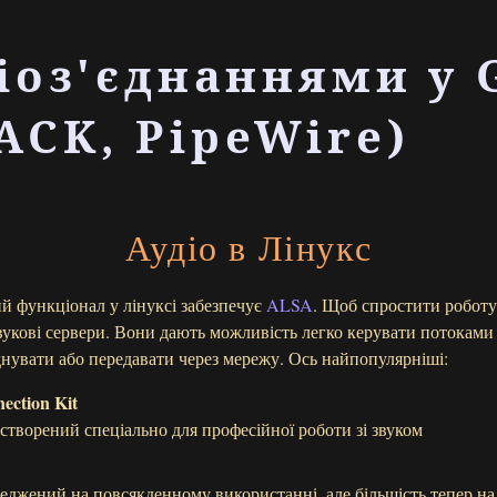
іоз'єднаннями у 
JACK, PipeWire)
Аудіо в Лінукс
й функціонал у лінуксі забезпечує
ALSA
. Щоб спростити роботу 
укові сервери. Вони дають можливість легко керувати потоками 
днувати або передавати через мережу. Ось найпопулярніші:
ction Kit
 створений спеціально для професійної роботи зі звуком
реджений на повсякденному використанні, але більшість тепер на