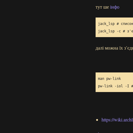
тут ше
інфо
jack_lsp 
# списо
jack_lsp -c 
# з'
далі можна їх з’є
pw-link -iol -I 
https://wiki.ar