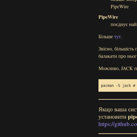
PipeWire
PipeWire
поєднує най
Більше
тут
.
Звісно, більшість
балакати про ньог
Можливо, JACK пот
pacman -S jack 
#
Якщо ваша сис
pip
установити
https://github.