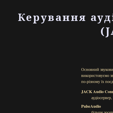
Керування ауд
(
Основний звукови
використовуємо зв
по-різному їх поє
JACK Audio Conne
аудіосервер,
PulseAudio
більше зосе