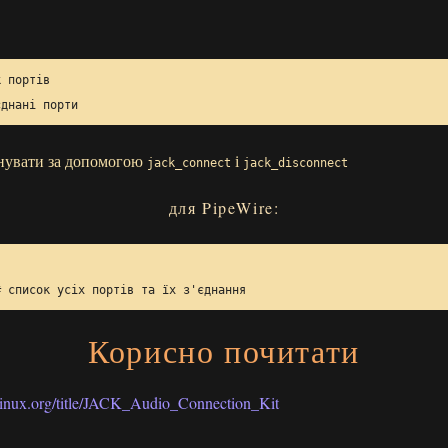
к портів
єднані порти
днувати за допомогою
і
jack_connect
jack_disconnect
для PipeWire:
# список усіх портів та їх з'єднання
Корисно почитати
chlinux.org/title/JACK_Audio_Connection_Kit