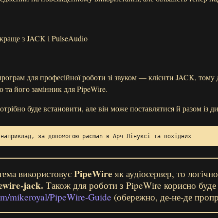
краще з JACK і PulseAudio
 програм для професійної роботи зі звуком — клієнти JACK, тому 
о та його замінник для PipeWire.
рібно буде встановити, але він може поставлятися й разом із д
 наприклад, за допомогою pacman в Арч Лінуксі та похідних
PipeWire
тема використовує
як аудіосервер, то логічно
ewire-jack.
Також для роботи з PipeWire корисно буде
com/mikeroyal/PipeWire-Guide
(обережно, де-не-де пропр