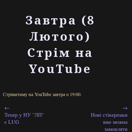
Завтра (8
Лютого)
Стрім на
YouTube
Стрімитиму на YouTube завтра о 19:00.
←
→
Тепер у НУ "ЛП"
Нові стікерпаки
є LUG
вже можна
замовляти