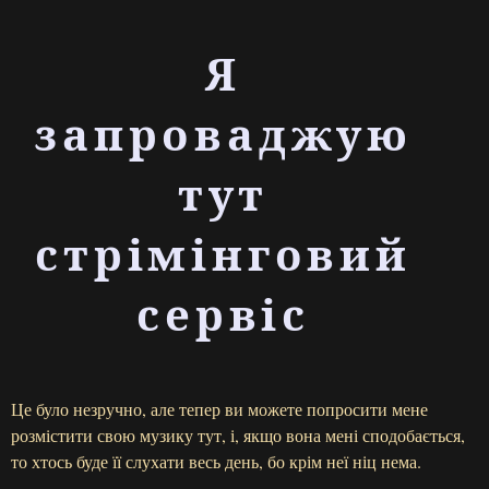
Я
запроваджую
тут
стрімінговий
сервіс
Це було незручно, але тепер ви можете попросити мене
розмістити свою музику тут, і, якщо вона мені сподобається,
то хтось буде її слухати весь день, бо крім неї ніц нема.