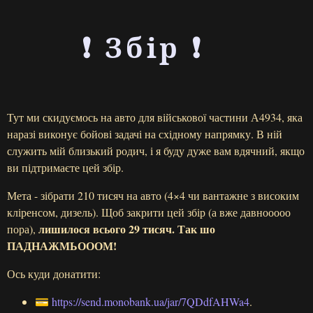
❗ Збір ❗
Тут ми скидуємось на авто для військової частини А4934, яка
наразі виконує бойові задачі на східному напрямку. В ній
служить мій близький родич, і я буду дуже вам вдячний, якщо
ви підтримаєте цей збір.
Мета - зібрати 210 тисяч на авто (4×4 чи вантажне з високим
кліренсом, дизель). Щоб закрити цей збір (а вже давнооооо
лишилося всього 29 тисяч. Так шо
пора),
ПАДНАЖМЬОООМ!
Ось куди донатити:
💳
https://send.monobank.ua/jar/7QDdfAHWa4
.