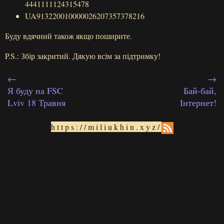
4441111124315478
UA913220010000026207357378216
Буду вдячний також якщо поширите.
P.S.: Збір закритий. Дякую всім за підтримку!
←
→
Я буду на FSC
Бай-бай,
Lviv 18 Травня
Інтернет!
https://miliukhin.xyz/