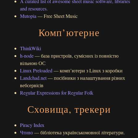
A curated list of awesome sheet music software, libraries
and resources.
Mutopia
— Free Sheet Music
Комп’ютерне
ThinkWiki
h-node
— база пристроїв, сумісних із повністю
вільною ОС
Linux Preloaded
— комп’ютери з Linux з коробки
Landchad.net
— посібники з налаштування різних
вебсервісів
Regular Expressions for Regular Folk
Сховища, трекери
Piracy Index
Чтиво
— бібліотека українськомовної літератури.