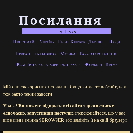
Посилання
en: Links
Підтримайте Україну
Гіди
Клірвеб
Даркнет
Люди
Приватність і безпека
Музика
Табулатура та ноти
Комп’ютерне
Сховища, трекери
Журнали
Відео
Мій список корисних посилань. Якщо ви маєте вебсайт, вам
теж варто такий завести.
Увага! Ви можете відкрити всі сайти з цього списку
одночасно, запустивши наступне
(переконайтеся, що у вас
визначена змінна $BROWSER або замініть її на свій браузер):