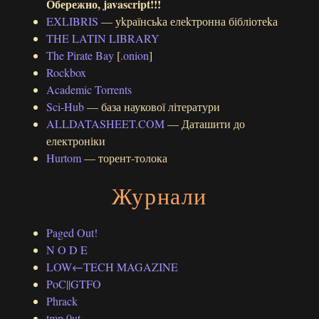
Обережно, javascript!!!
EXLIBRIS
— уkраїнсьkа елеkтронна бібліотеkа
THE LATIN LIBRARY
The Pirate Bay
[
.onion
]
Rockbox
Academic Torrents
Sci-Hub
— база наукової літератури
ALLDATASHEET.COM
— Даташити до
електроніки
Hurtom
— торент-толока
Журнали
Paged Out!
N O D E
LOW←TECH MAGAZINE
PoC||GTFO
Phrack
tmp.0ut