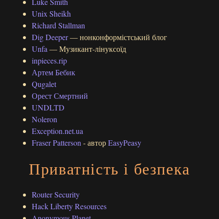
Luke Smith
Unix Sheikh
Richard Stallman
Dig Deeper
— нонконформістський блог
Unfa
— Музикант-лінуксоїд
inpieces.rip
Артем Бебик
Qugalet
Орест Смертний
UNDLTD
Noleron
Exception.net.ua
Fraser Patterson
- автор
EasyPeasy
Приватність і безпека
Router Security
Hack Liberty Resources
Anonymous Planet