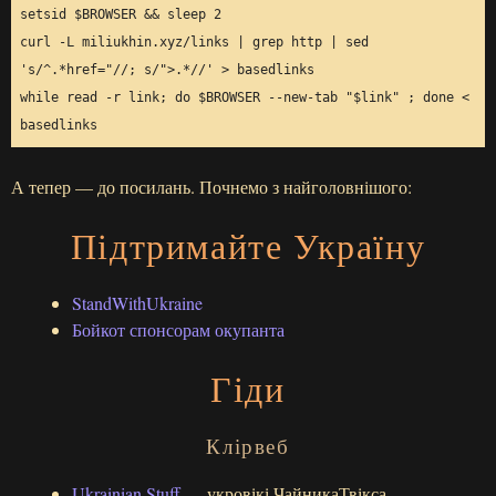
setsid 
$BROWSER
&&
 sleep 
2
curl -L miliukhin.xyz/links 
|
 grep http 
|
 sed 
's/^.*href="//; s/">.*//'
while
read
 -r link
;
do
$BROWSER
 --new-tab 
"
$link
"
;
done
 < 
А тепер — до посилань. Почнемо з найголовнішого:
Підтримайте Україну
StandWithUkraine
Бойкот спонсорам окупанта
Гіди
Клірвеб
Ukrainian Stuff
— укровікі ЧайникаТвікса