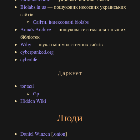
Biolabs.in.ua
— пошуковик несоєвих українських
сайтів
Сайти, індексовані biolabs
Anna’s Archive
— пошукова система для тіньових
бібліотек
Wiby
— шукач мінімалістичних сайтів
cyberpunked.org
cyberlife
Даркнет
tor.taxi
i2p
Hidden Wiki
Люди
Daniel Winzen
[
.onion
]